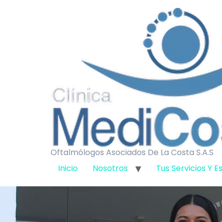
Oftalmólogos Asociados De La Costa S.A.S
Inicio
Nosotros
Tus Servicios Y E