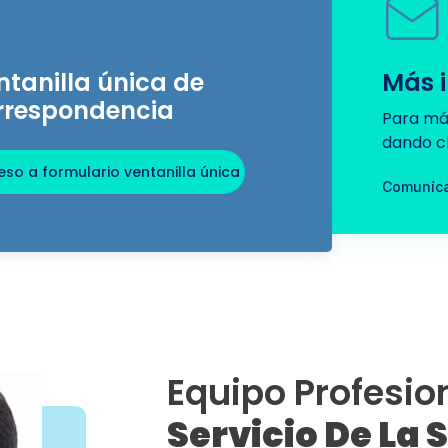
ntanilla única de
Más 
rrespondencia
Para má
dando cl
so a formulario ventanilla única
Comuníca
Equipo Profesio
Servicio De La 