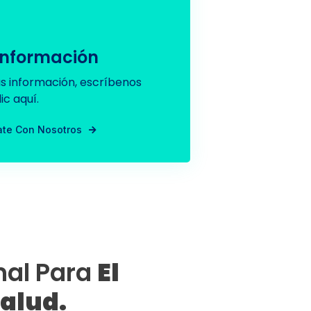
información
s información, escríbenos
ic aquí.
te Con Nosotros
nal Para
El
Salud.