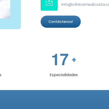
info@clinicamedicosta.
Contáctenos!
1
7
+
s
Especialidades